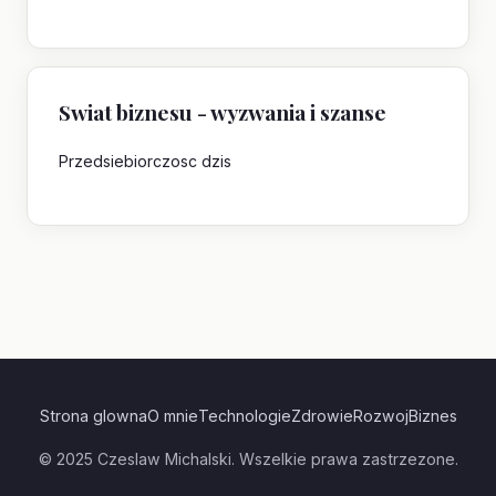
Swiat biznesu - wyzwania i szanse
Przedsiebiorczosc dzis
Strona glowna
O mnie
Technologie
Zdrowie
Rozwoj
Biznes
© 2025 Czeslaw Michalski. Wszelkie prawa zastrzezone.